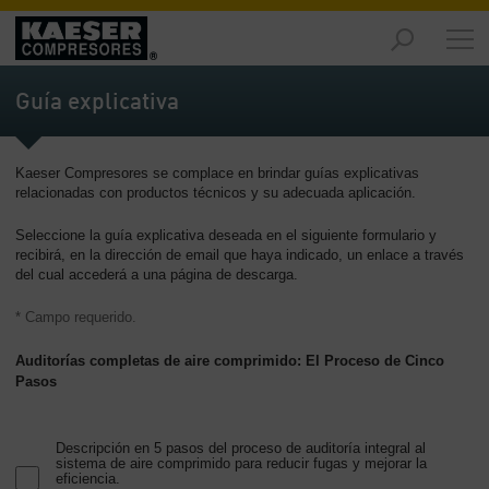
Productos
y
Guía explicativa
soluciones
-
Contenido
Kaeser Compresores se complace en brindar guías explicativas
relacionadas con productos técnicos y su adecuada aplicación.
Servicios
-
Seleccione la guía explicativa deseada en el siguiente formulario y
Contenido
recibirá, en la dirección de email que haya indicado, un enlace a través
del cual accederá a una página de descarga.
Recursos
de
* Campo requerido.
aire
Auditorías completas de aire comprimido: El Proceso de Cinco
comprimido
Pasos
-
Contenido
Descripción en 5 pasos del proceso de auditoría integral al
Conozca
sistema de aire comprimido para reducir fugas y mejorar la
Kaeser
eficiencia.