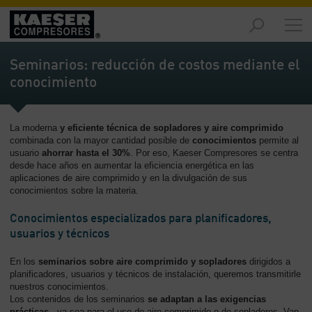
Productos
y
Seminarios: reducción de costos mediante el
soluciones
conocimiento
-
Contenido
La moderna
y eficiente técnica de sopladores y aire comprimido
Servicios
combinada con la mayor cantidad posible de
conocimientos
permite al
-
usuario
ahorrar hasta el 30%
. Por eso, Kaeser Compresores se centra
Contenido
desde hace años en aumentar la eficiencia energética en las
aplicaciones de aire comprimido y en la divulgación de sus
Recursos
conocimientos sobre la materia.
de
aire
Conocimientos especializados para planificadores,
comprimido
usuarios y técnicos
-
Contenido
En los
seminarios sobre aire comprimido y sopladores
dirigidos a
planificadores, usuarios y técnicos de instalación, queremos transmitirle
nuestros conocimientos.
Conozca
Los contenidos de los seminarios
se adaptan a las exigencias
Kaeser
prácticas
, ya sea para el uso de aire comprimido o de sopladores. Van