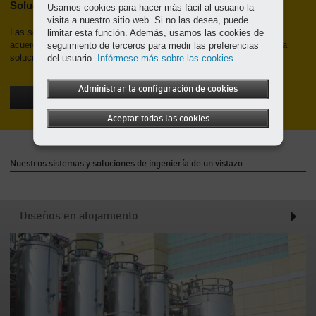
Soluciones a la medida
Usamos cookies para hacer más fácil al usuario la
visita a nuestro sitio web. Si no las desea, puede
limitar esta función. Además, usamos las cookies de
Las soluciones de ingeniería de Kaeser están personalizadas de
seguimiento de terceros para medir las preferencias
acuerdo a sus especificaciones. Permítanos ayudarle a diseñar una
del usuario.
Infórmese más sobre las cookies.
solución de aire comprimido que se ajuste a sus necesidades.
Administrar la configuración de cookies
Póngase en contacto con nosotros
Aceptar todas las cookies
Nuestros sistemas y soluciones de ingeniería de un vistazo
Diseños en alojamiento