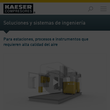
Productos
y
Soluciones y sistemas de ingeniería
soluciones
-
Contenido
Para estaciones, procesos e instrumentos que
requieren alta calidad del aire
Servicios
-
Contenido
Recursos
de
aire
comprimido
-
Contenido
Conozca
Kaeser