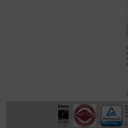
C
E
o