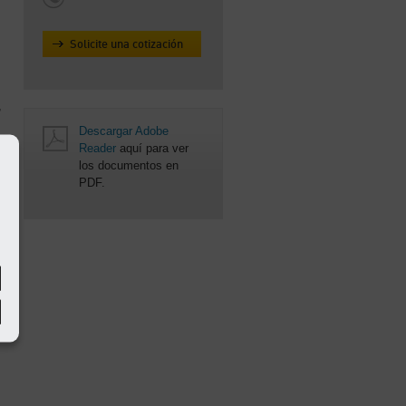
Solicite una cotización
,
Descargar Adobe
Reader
aquí para ver
los documentos en
d
PDF.