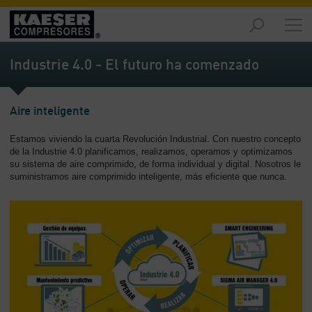
Productos
y
Industrie 4.0 - El futuro ha comenzado
soluciones
-
Contenido
Aire inteligente
Servicios
Estamos viviendo la cuarta Revolución Industrial. Con nuestro concepto
-
de la Industrie 4.0 planificamos, realizamos, operamos y optimizamos
Contenido
su sistema de aire comprimido, de forma individual y digital. Nosotros le
suministramos aire comprimido inteligente, más eficiente que nunca.
Recursos
de
aire
comprimido
-
Contenido
Conozca
Kaeser