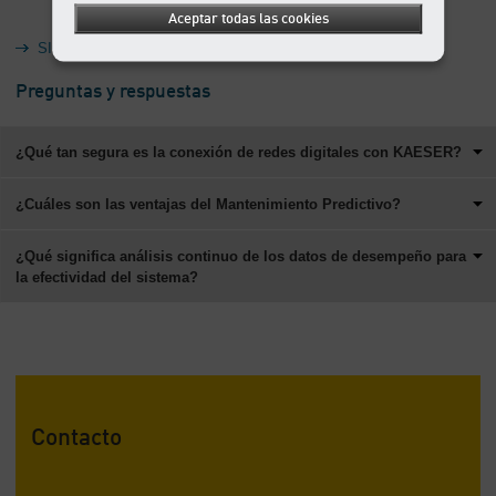
Aceptar todas las cookies
SIGMA AIR MANAGER 4.0
Preguntas y respuestas
¿Qué tan segura es la conexión de redes digitales con KAESER?
¿Cuáles son las ventajas del Mantenimiento Predictivo?
¿Qué significa análisis continuo de los datos de desempeño para
la efectividad del sistema?
Contacto