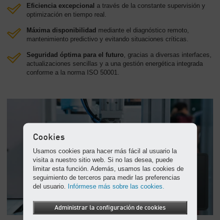
Eficiencia excepcional
a través de la constante supervisión y
optimización en tiempo real.
Máxima disponibilidad
mediante el diagnóstico remoto,
mantenimiento predictivo y evitando situaciones críticas.
Seguridad óptima para el futuro
, gracias a diversas interfaces,
actualizaciones sencillas y a una gestión energética integrada
conforme a la norma ISO 50001.
Cookies
Usamos cookies para hacer más fácil al usuario la
visita a nuestro sitio web. Si no las desea, puede
limitar esta función. Además, usamos las cookies de
seguimiento de terceros para medir las preferencias
del usuario.
Infórmese más sobre las cookies.
Administrar la configuración de cookies