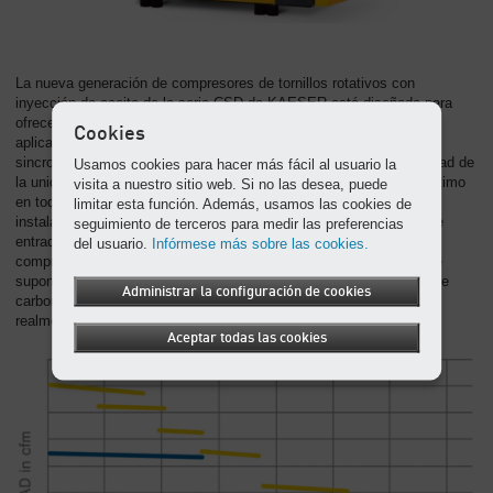
La nueva generación de compresores de tornillos rotativos con
inyección de aceite de la serie CSD de KAESER está diseñada para
ofrecer potencia de una manera más precisa y eficiente en cada
Cookies
aplicación. El grupo integrado formado por el motor, engranajes
sincronizados y la unidad de compresión permite ajustar la velocidad de
Usamos cookies para hacer más fácil al usuario la
la unidad de compresión para conseguir el consumo de energía óptimo
visita a nuestro sitio web. Si no las desea, puede
en todos los puntos operativos. El Control Termoelectrónico (ETM)
limitar esta función. Además, usamos las cookies de
instalado y la válvula de nuevo diseño se combinan con un filtro de
seguimiento de terceros para medir las preferencias
entrada de mayores dimensiones para mejorar la eficiencia del
del usuario.
Infórmese más sobre las cookies.
compresor de tornillos rotativos. El ventilador de velocidad variable
supone un ahorro de energía adicional y ayuda a reducir la huella de
Administrar la configuración de cookies
carbono, ya que solo suministra el aire de enfriamiento que es
realmente necesario.
Aceptar todas las cookies