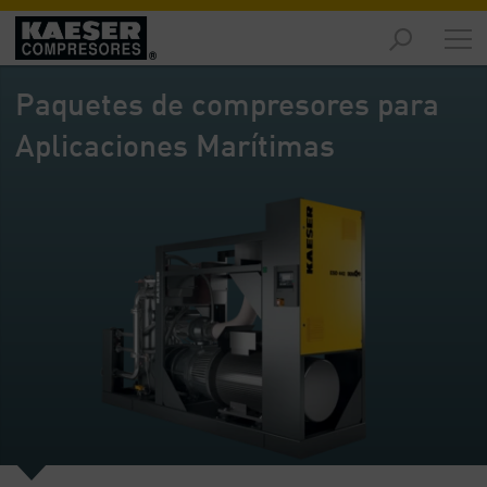
Productos
y
Paquetes de compresores para
soluciones
-
Aplicaciones Marítimas
Contenido
Servicios
-
Contenido
Recursos
de
aire
comprimido
-
Contenido
Conozca
Kaeser