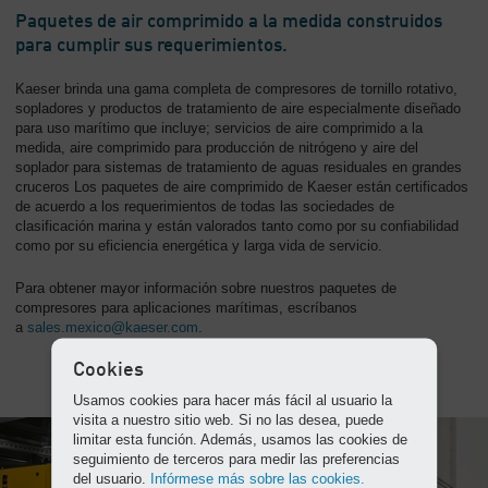
-
Paquetes de air comprimido a la medida construidos
Contenido
para cumplir sus requerimientos.
Kaeser brinda una gama completa de compresores de tornillo rotativo,
sopladores y productos de tratamiento de aire especialmente diseñado
para uso marítimo que incluye; servicios de aire comprimido a la
medida, aire comprimido para producción de nitrógeno y aire del
soplador para sistemas de tratamiento de aguas residuales en grandes
cruceros Los paquetes de aire comprimido de Kaeser están certificados
de acuerdo a los requerimientos de todas las sociedades de
clasificación marina y están valorados tanto como por su confiabilidad
como por su eficiencia energética y larga vida de servicio.
Para obtener mayor información sobre nuestros paquetes de
compresores para aplicaciones marítimas, escríbanos
a
sales.mexico@kaeser.com
.
Cookies
Usamos cookies para hacer más fácil al usuario la
visita a nuestro sitio web. Si no las desea, puede
limitar esta función. Además, usamos las cookies de
seguimiento de terceros para medir las preferencias
del usuario.
Infórmese más sobre las cookies.